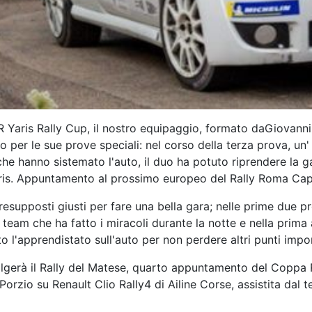
 GR Yaris Rally Cup, il nostro equipaggio, formato daGiovan
o per le sue prove speciali: nel corso della terza prova, un' 
i che hanno sistemato l'auto, il duo ha potuto riprendere la
aris. Appuntamento al prossimo europeo del Rally Roma Capit
esupposti giusti per fare una bella gara; nelle prime due p
team che ha fatto i miracoli durante la notte e nella prima a
 l'apprendistato sull'auto per non perdere altri punti impo
volgerà il Rally del Matese, quarto appuntamento del Coppa R
orzio su Renault Clio Rally4 di Ailine Corse, assistita dal te