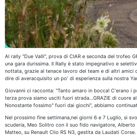
Al rally "Due Valli", prova di CIAR e seconda del trofeo
una gara durissima. Il Rally è stato impegnativo e selettiv
nottata, grazie al tenace lavoro del team e di altri amic
dire di averacquisito un po' di esperienza sulla nostra Y
Giovanni ci racconta: "Tanto amaro in bocca! C'erano i pr
terza prova siamo usciti fuori strada…GRAZIE di cuore al 
Nonostante fossimo" fuori dai giochi", abbiamo continuato
Nel prossimo fine settimana,nei giorni 6 e 7 Luglio, si s
scuderia, Meo Solitro con il suo fido navigatore, Alberto P
Matteo, su Renault Clio RS N3, gestita da Laudati Corse.