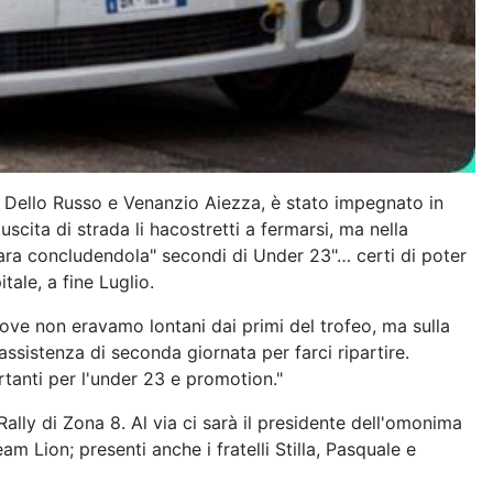
ni Dello Russo e Venanzio Aiezza, è stato impegnato in
uscita di strada li hacostretti a fermarsi, ma nella
 gara concludendola" secondi di Under 23"… certi di poter
ale, a fine Luglio.
rove non eravamo lontani dai primi del trofeo, ma sulla
ssistenza di seconda giornata per farci ripartire.
rtanti per l'under 23 e promotion."
ally di Zona 8. Al via ci sarà il presidente dell'omonima
am Lion; presenti anche i fratelli Stilla, Pasquale e