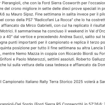
r Pierangioli, che con la Ford Sierra Cosworth per l'occasi
re del crono migliore in sette delle dieci prove speciali in
.6 su Mauro Sipsz. Fine settimana in salita invece per il pil
 nel corso della PS7 "Radicofani La Rocca" che lo ha costre
 affiancato da Mirco Gabrielli, con cui ha replicato il risult
Motrici. Il sammarinese ha concluso il weekend in Val d'Orci
ndo a 40" dal vertice e precedendo Andrea Succi, salito sul
na punti importanti per il campionato e replica il terzo pos
 quinta posizione per tutto il fine settimana su altra Lancia D
ici, mentre Nemo Mazza in coppia con Riccardo Biordi su Fo
rifoni e Paolo Materozzi, settimi assoluti. Roberto Galluzzi
he lui sulla vettura della casa tedesca e affiancato da Do
 il Campionato Italiano Rally Terra Storico 2025 volerà a San
ioli-Del Sordo (Ford Sierra RS Consworth) in 57'26.6; 2. P