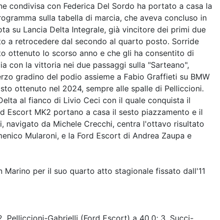
one condivisa con Federica Del Sordo ha portato a casa la
 programma sulla tabella di marcia, che aveva concluso in
ota su Lancia Delta Integrale, già vincitore dei primi due
tto a retrocedere dal secondo al quarto posto. Sorride
ato ottenuto lo scorso anno e che gli ha consentito di
a con la vittoria nei due passaggi sulla "Sarteano",
 terzo gradino del podio assieme a Fabio Graffieti su BMW
to ottenuto nel 2024, sempre alle spalle di Pelliccioni.
elta al fianco di Livio Ceci con il quale conquista il
rd Escort MK2 portano a casa il sesto piazzamento e il
, navigato da Michele Crecchi, centra l'ottavo risultato
menico Mularoni, e la Ford Escort di Andrea Zaupa e
 Marino per il suo quarto atto stagionale fissato dall'11
elliccioni-Gabrielli (Ford Escort) a 40.0; 3. Succi-