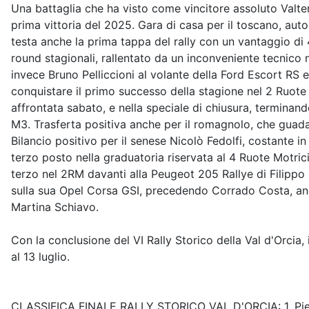
Una battaglia che ha visto come vincitore assoluto Valte
prima vittoria del 2025. Gara di casa per il toscano, auto
testa anche la prima tappa del rally con un vantaggio di 4
round stagionali, rallentato da un inconveniente tecnico
invece Bruno Pelliccioni al volante della Ford Escort RS e
conquistare il primo successo della stagione nel 2 Ruote 
affrontata sabato, e nella speciale di chiusura, termina
M3. Trasferta positiva anche per il romagnolo, che guadag
Bilancio positivo per il senese Nicolò Fedolfi, costante in
terzo posto nella graduatoria riservata al 4 Ruote Motr
terzo nel 2RM davanti alla Peugeot 205 Rallye di Filippo G
sulla sua Opel Corsa GSI, precedendo Corrado Costa, anc
Martina Schiavo.
Con la conclusione del VI Rally Storico della Val d'Orcia,
al 13 luglio.
CLASSIFICA FINALE RALLY STORICO VAL D'ORCIA: 1. Pierang