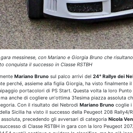
la gara messinese, con Mariano e Giorgia Bruno che risultano 
to conquista il successo in Classe RSTBH
almente
Mariano Bruno
sul palco arrivi del
24° Rallye dei Ne
e perché, assieme alla figlia Giorgia, ha visto finalmente il
uipaggio portacolori di PS Start. Questa volta la loro Punt
 ma anche di cogliere un'ottima 31esima piazza assoluta che
egoria. Con il risultato dei Nebrodi
Mariano Bruno
coglie i
della Sicilia ha visto il successo della Peugeot 208 Rally4/
e assoluta, precedendo gli avversari di categoria
Nicola Ve
successo di Classe RSTBH in gara con la loro Peugeot 207.