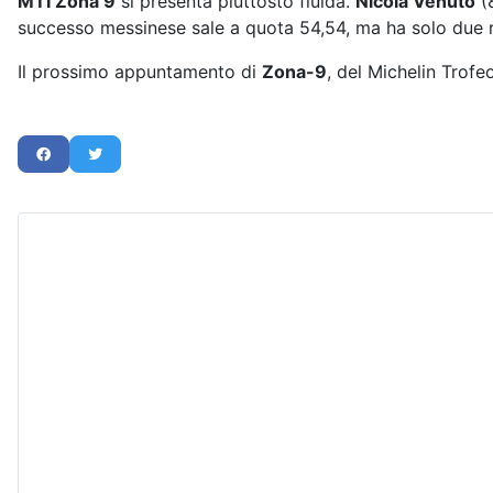
MTI Zona 9
si presenta piuttosto fluida.
Nicola Venuto
(8
successo messinese sale a quota 54,54, ma ha solo due risul
Il prossimo appuntamento di
Zona-9
, del Michelin Trofeo