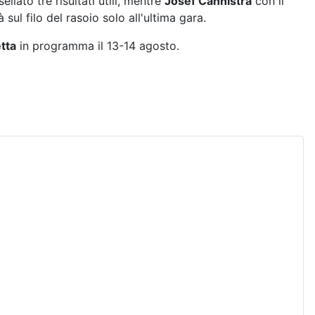
llato tre risultati utili, mentre
Josef Cannistrà
con il
sul filo del rasoio solo all'ultima gara.
etta
in programma il 13-14 agosto.