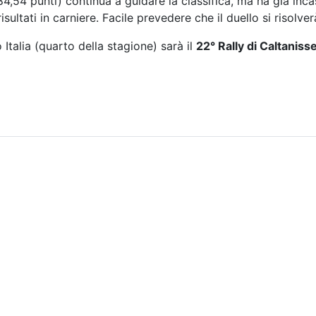
4,54 punti) continua a guidare la classifica, ma ha già incase
tati in carniere. Facile prevedere che il duello si risolverà 
 Italia (quarto della stagione) sarà il
22° Rally di Caltaniss