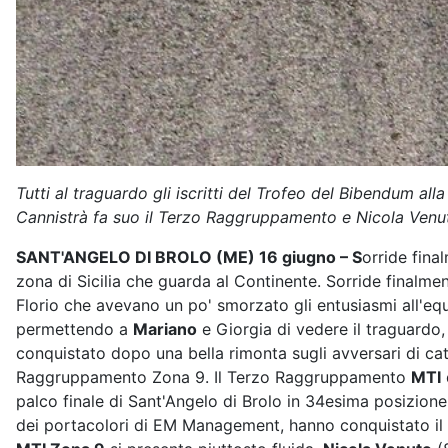
Tutti al traguardo gli iscritti del Trofeo del Bibendum al
Cannistrà fa suo il Terzo Raggruppamento e Nicola Venu
SANT'ANGELO DI BROLO (ME) 16 giugno – S
orride fin
zona di Sicilia che guarda al Continente. Sorride finalment
Florio che avevano un po' smorzato gli entusiasmi all'eq
permettendo a
Mariano
e Giorgia di vedere il traguardo,
conquistato dopo una bella rimonta sugli avversari di cat
Raggruppamento Zona 9. Il Terzo Raggruppamento
MTI
palco finale di Sant'Angelo di Brolo in 34esima posizion
dei portacolori di EM Management, hanno conquistato il 