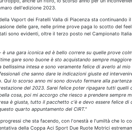
rtroppo, anche un ritiro, lo scorso anno per un inconveni
'amaro dell'edizione 2023.
a Vsport dei Fratelli Valla di Piacenza sta continuando il su
sione delle gare, nelle prime prove paga lo scotto del feel
ltati sono evidenti, oltre il terzo posto nel Campionato Ital
 è una gara iconica ed è bello correre su quelle prove col
e ultime gare sono buone è sto acquistando sempre maggiore
 bellissima intesa e sono veramente felice di averlo al mio
essionali che sanno dare le indicazioni giuste ed intervenir
vo. Qui lo scorso anno mi sono dovuto fermare alla partenza
prestazione del 2023. Sarei felice poter ripagare tutti que
ella cosa, poi mi accorgo che riesco a prendere sempre magg
sa è giusta, tutto il pacchetto c'è e devo essere felice di q
 questo quarto appuntamento del CIRT."
progressi che sta facendo, con l'onestà e l'umiltà che lo c
sentativa della Coppa Aci Sport Due Ruote Motrici estrema