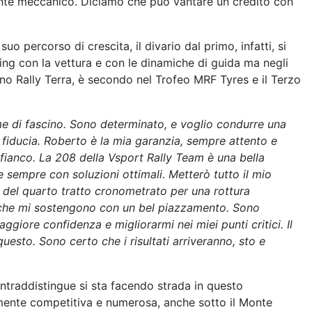
ente meccanico. Diciamo che può vantare un credito con
o percorso di crescita, il divario dal primo, infatti, si
ing con la vettura e con le dinamiche di guida ma negli
iano Rally Terra, è secondo nel Trofeo MRF Tyres e il Terzo
me di fascino. Sono determinato, e voglio condurre una
 fiducia. Roberto è la mia garanzia, sempre attento e
 fianco. La 208 della Vsport Rally Team è una bella
e sempre con soluzioni ottimali. Metterò tutto il mio
 del quarto tratto cronometrato per una rottura
lli che mi sostengono con un bel piazzamento. Sono
iore confidenza e migliorarmi nei miei punti critici. Il
uesto. Sono certo che i risultati arriveranno, sto e
ontraddistingue si sta facendo strada in questo
mente competitiva e numerosa, anche sotto il Monte