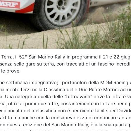
 Terra, il 52° San Marino Rally in programma il 21 e 22 giugn
enza selle gare su terra, con tracciati di un fascino incredi
le prove.
ine settimana impegnativo; i portacolori della MDM Racing A
tualmente terzi nella Classifica delle Due Ruote Motrici ad 
Una categoria quella delle "tuttoavanti" dove la lotta è ver
ia, oltre ai primi due o tre, costantemente in lottare per i
ei piani alti della classifica non è per niente facile per Da
partita ma anche con la consapevolezza di continuare ad ac
con questa edizione del San Marino Rally, è alla sua quarta