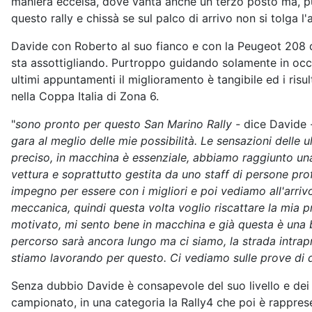
maniera eccelsa, dove vanta anche un terzo posto ma, pu
questo rally e chissà se sul palco di arrivo non si tolga l
Davide con Roberto al suo fianco e con la Peugeot 208 dell
sta assottigliando. Purtroppo guidando solamente in occa
ultimi appuntamenti il miglioramento è tangibile ed i risu
nella Coppa Italia di Zona 6.
"
sono pronto per questo San Marino Rally -
dice Davide
-
gara al meglio delle mie possibilità. Le sensazioni dell
preciso, in macchina è essenziale, abbiamo raggiunto una
vettura e soprattutto gestita da uno staff di persone prof
impegno per essere con i migliori e poi vediamo all'arri
meccanica, quindi questa volta voglio riscattare la mia 
motivato, mi sento bene in macchina e già questa è una b
percorso sarà ancora lungo ma ci siamo, la strada intrapre
stiamo lavorando per questo. Ci vediamo sulle prove di
Senza dubbio Davide è consapevole del suo livello e dei 
campionato, in una categoria la Rally4 che poi è rappre