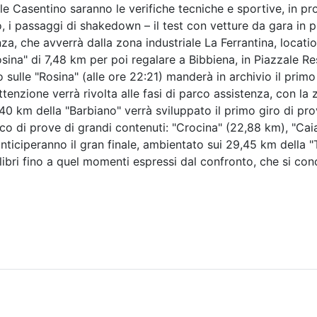
le Casentino saranno le verifiche tecniche e sportive, in pr
io, i passaggi di shakedown – il test con vetture da gara in
za, che avverrà dalla zona industriale La Ferrantina, locati
osina" di 7,48 km per poi regalare a Bibbiena, in Piazzale Res
sulle "Rosina" (alle ore 22:21) manderà in archivio il primo
attenzione verrà rivolta alle fasi di parco assistenza, con la
7,40 km della "Barbiano" verrà sviluppato il primo giro di pro
ico di prove di grandi contenuti: "Crocina" (22,88 km), "Cai
nticiperanno il gran finale, ambientato sui 29,45 km della "
bri fino a quel momenti espressi dal confronto, che si concl