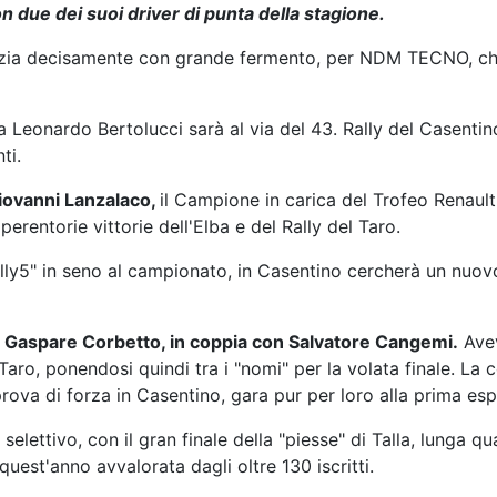
n due dei suoi driver di punta della stagione.
nizia decisamente con grande fermento, per NDM TECNO, che 
a Leonardo Bertolucci sarà al via del 43. Rally del Casentin
ti.
iovanni Lanzalaco,
il Campione in carica del Trofeo Renault
perentorie vittorie dell'Elba e del Rally del Taro.
lly5" in seno al campionato, in Casentino cercherà un nuovo 
o
Gaspare Corbetto, in coppia con Salvatore Cangemi.
Avev
Taro, ponendosi quindi tra i "nomi" per la volata finale. La c
prova di forza in Casentino, gara pur per loro alla prima esp
 selettivo, con il gran finale della "piesse" di Talla, lunga qu
quest'anno avvalorata dagli oltre 130 iscritti.