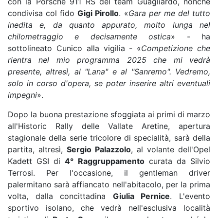
con la Porsche 911 RS del team Guagliardo, nonché
condivisa col fido
Gigi Pirollo
. «
Gara per me del tutto
inedita e, da quanto appurato, molto lunga nel
chilometraggio e decisamente ostica
» - ha
sottolineato Cunico alla vigilia - «
Competizione che
rientra nel mio programma 2025 che mi vedrà
presente, altresì, al "Lana" e al "Sanremo". Vedremo,
solo in corso d'opera, se poter inserire altri eventuali
impegni
».
Dopo la buona prestazione sfoggiata ai primi di marzo
all'Historic Rally delle Vallate Aretine, apertura
stagionale della serie tricolore di specialità, sarà della
partita, altresì,
Sergio Palazzolo
, al volante dell'Opel
Kadett GSI di
4° Raggruppamento
curata da Silvio
Terrosi. Per l'occasione, il gentleman driver
palermitano sarà affiancato nell'abitacolo, per la prima
volta, dalla concittadina
Giulia Pernice
. L'evento
sportivo isolano, che vedrà nell'esclusiva località