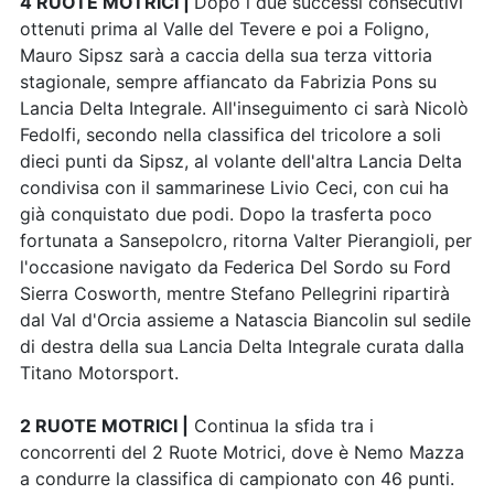
4 RUOTE MOTRICI |
Dopo i due successi consecutivi
ottenuti prima al Valle del Tevere e poi a Foligno,
Mauro Sipsz sarà a caccia della sua terza vittoria
stagionale, sempre affiancato da Fabrizia Pons su
Lancia Delta Integrale. All'inseguimento ci sarà Nicolò
Fedolfi, secondo nella classifica del tricolore a soli
dieci punti da Sipsz, al volante dell'altra Lancia Delta
condivisa con il sammarinese Livio Ceci, con cui ha
già conquistato due podi. Dopo la trasferta poco
fortunata a Sansepolcro, ritorna Valter Pierangioli, per
l'occasione navigato da Federica Del Sordo su Ford
Sierra Cosworth, mentre Stefano Pellegrini ripartirà
dal Val d'Orcia assieme a Natascia Biancolin sul sedile
di destra della sua Lancia Delta Integrale curata dalla
Titano Motorsport.
2 RUOTE MOTRICI |
Continua la sfida tra i
concorrenti del 2 Ruote Motrici, dove è Nemo Mazza
a condurre la classifica di campionato con 46 punti.