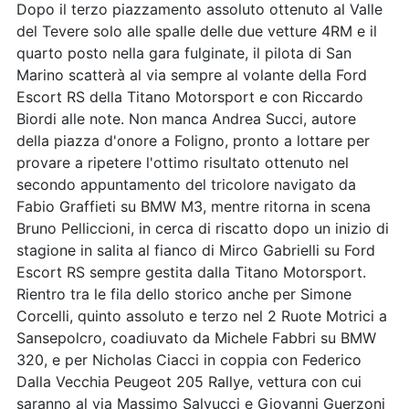
Dopo il terzo piazzamento assoluto ottenuto al Valle
del Tevere solo alle spalle delle due vetture 4RM e il
quarto posto nella gara fulginate, il pilota di San
Marino scatterà al via sempre al volante della Ford
Escort RS della Titano Motorsport e con Riccardo
Biordi alle note. Non manca Andrea Succi, autore
della piazza d'onore a Foligno, pronto a lottare per
provare a ripetere l'ottimo risultato ottenuto nel
secondo appuntamento del tricolore navigato da
Fabio Graffieti su BMW M3, mentre ritorna in scena
Bruno Pelliccioni, in cerca di riscatto dopo un inizio di
stagione in salita al fianco di Mirco Gabrielli su Ford
Escort RS sempre gestita dalla Titano Motorsport.
Rientro tra le fila dello storico anche per Simone
Corcelli, quinto assoluto e terzo nel 2 Ruote Motrici a
Sansepolcro, coadiuvato da Michele Fabbri su BMW
320, e per Nicholas Ciacci in coppia con Federico
Dalla Vecchia Peugeot 205 Rallye, vettura con cui
saranno al via Massimo Salvucci e Giovanni Guerzoni