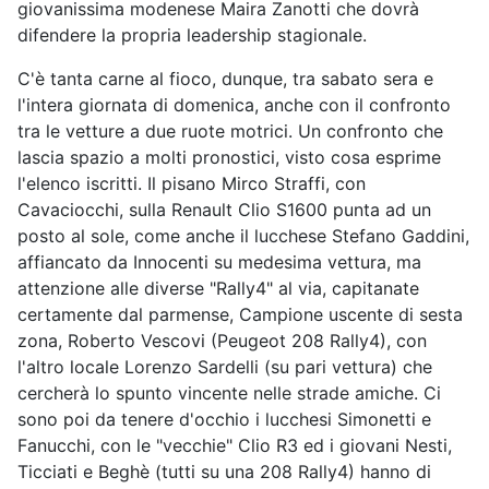
giovanissima modenese Maira Zanotti che dovrà
difendere la propria leadership stagionale.
C'è tanta carne al fioco, dunque, tra sabato sera e
l'intera giornata di domenica, anche con il confronto
tra le vetture a due ruote motrici. Un confronto che
lascia spazio a molti pronostici, visto cosa esprime
l'elenco iscritti. Il pisano Mirco Straffi, con
Cavaciocchi, sulla Renault Clio S1600 punta ad un
posto al sole, come anche il lucchese Stefano Gaddini,
affiancato da Innocenti su medesima vettura, ma
attenzione alle diverse "Rally4" al via, capitanate
certamente dal parmense, Campione uscente di sesta
zona, Roberto Vescovi (Peugeot 208 Rally4), con
l'altro locale Lorenzo Sardelli (su pari vettura) che
cercherà lo spunto vincente nelle strade amiche. Ci
sono poi da tenere d'occhio i lucchesi Simonetti e
Fanucchi, con le "vecchie" Clio R3 ed i giovani Nesti,
Ticciati e Beghè (tutti su una 208 Rally4) hanno di