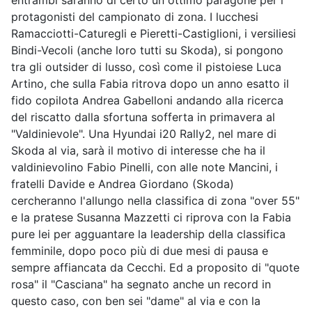
entrambi saranno di certo un ottimo paragone per i
protagonisti del campionato di zona. I lucchesi
Ramacciotti-Caturegli e Pieretti-Castiglioni, i versiliesi
Bindi-Vecoli (anche loro tutti su Skoda), si pongono
tra gli outsider di lusso, così come il pistoiese Luca
Artino, che sulla Fabia ritrova dopo un anno esatto il
fido copilota Andrea Gabelloni andando alla ricerca
del riscatto dalla sfortuna sofferta in primavera al
"Valdinievole". Una Hyundai i20 Rally2, nel mare di
Skoda al via, sarà il motivo di interesse che ha il
valdinievolino Fabio Pinelli, con alle note Mancini, i
fratelli Davide e Andrea Giordano (Skoda)
cercheranno l'allungo nella classifica di zona "over 55"
e la pratese Susanna Mazzetti ci riprova con la Fabia
pure lei per agguantare la leadership della classifica
femminile, dopo poco più di due mesi di pausa e
sempre affiancata da Cecchi. Ed a proposito di "quote
rosa" il "Casciana" ha segnato anche un record in
questo caso, con ben sei "dame" al via e con la