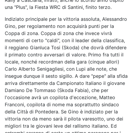
Rally a Casciana, infatti, anche lo scorso anno ospitò
una "Plus", la Fiesta WRC di Santini, finito terzo.
Indiziato principale per la vittoria assoluta, Alessandro
Gino, per regolamento non acquisirà punti per la
Coppa di zona. Coppa di zona che invece vivrà
momenti di certo "caldi", con il leader della classifica,
il reggiano Gianluca Tosi (Skoda) che dovrà difendere
il primato contro avversari di valore. Primo fra tutti il
locale, nonché recordman della gara (cinque allori)
Carlo Alberto Senigagliesi, con Lupi alle note, che
insegue dunque il sesto sigillo. A dare "pepe" alla sfida
arriva direttamente da Campionato Italiano il giovane
Damiano De Tommaso (Skoda Fabia), che per
l'occasione avrà un copilota d'eccezione, Matteo
Franconi, copilota di nome ma soprattutto sindaco
della Città di Pontedera. Se Gino è indiziato per la
vittoria non da meno sarà il pilota varesotto, uno dei
migliori tra le giovani leve del rallismo italiano. Ed