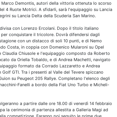
 Marco Demontis, autori della vittoria ottenuta lo scorso
l 4 Ruote Motrici. A sfidarli, sarà l'equipaggio su Lancia
grini su Lancia Delta della Scuderia San Marino.
visa con Lorenzo Ercolani. Dopo il titolo italiano
 per conquistare il tricolore. Dovrà difendersi dagli
stagione con un distacco di soli 10 punti, e di Nemo
orrado Costa, in coppia con Domenico Mularoni su Opel
er e Claudia Chiusole e l'equipaggio composto da Roberto
ncato da Oriella Tobaldo, e di Andrea Machetti, navigato
l'equipaggio formato da Corrado Lazzaretto e Andrea
olf GTI. Tra i presenti al Valle del Tevere spiccano
 Guion su Peugeot 205 Rallye. Completano l'elenco degli
nacchini-Fanelli a bordo della Fiat Uno Turbo e Micheli-
olgeranno a partire dalle ore 18.00 di venerdì 14 febbraio
pa la cerimonia di partenza allestita a Galleria Magi ad
 alla competizione. Faranno poi seguito le prime due