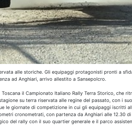
servata alle storiche. Gli equipaggi protagonisti pronti a sfid
enza ad Anghiari, arrivo allestito a Sansepolcro.
oscana il Campionato Italiano Rally Terra Storico, che ritro
 stagione su terra riservata alle regine del passato, con i s
 Due le giornate di competizione in cui gli equipaggi iscritti
ometri cronometrati, con partenza da Anghiari alle 12.30 di
ico del rally con il suo quartier generale e il parco assiste