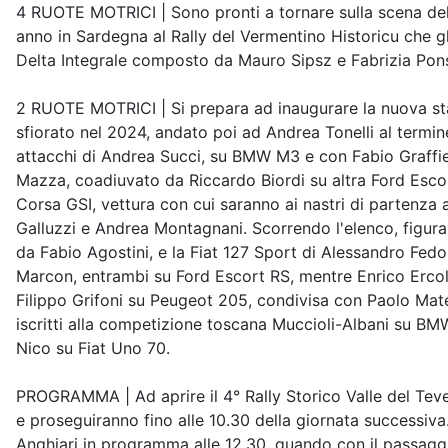
4 RUOTE MOTRICI | Sono pronti a tornare sulla scena del t
anno in Sardegna al Rally del Vermentino Historicu che gli
Delta Integrale composto da Mauro Sipsz e Fabrizia Pons,
2 RUOTE MOTRICI | Si prepara ad inaugurare la nuova stag
sfiorato nel 2024, andato poi ad Andrea Tonelli al termine
attacchi di Andrea Succi, su BMW M3 e con Fabio Graffieti
Mazza, coadiuvato da Riccardo Biordi su altra Ford Escor
Corsa GSI, vettura con cui saranno ai nastri di partenza
Galluzzi e Andrea Montagnani. Scorrendo l'elenco, figura
da Fabio Agostini, e la Fiat 127 Sport di Alessandro Fed
Marcon, entrambi su Ford Escort RS, mentre Enrico Ercola
Filippo Grifoni su Peugeot 205, condivisa con Paolo Mat
iscritti alla competizione toscana Muccioli-Albani su BMW
Nico su Fiat Uno 70.
PROGRAMMA | Ad aprire il 4° Rally Storico Valle del Tever
e proseguiranno fino alle 10.30 della giornata successiva
Anghiari in programma alle 12.30, quando con il passaggio