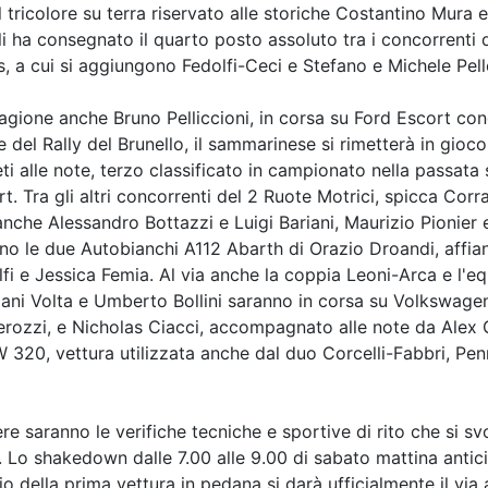
ricolore su terra riservato alle storiche Costantino Mura e
 ha consegnato il quarto posto assoluto tra i concorrenti de
 a cui si aggiungono Fedolfi-Ceci e Stefano e Michele Pelle
ione anche Bruno Pelliccioni, in corsa su Ford Escort condi
 del Rally del Brunello, il sammarinese si rimetterà in gioco
 alle note, terzo classificato in campionato nella passata 
t. Tra gli altri concorrenti del 2 Ruote Motrici, spicca C
 anche Alessandro Bottazzi e Luigi Bariani, Maurizio Pioni
no le due Autobianchi A112 Abarth di Orazio Droandi, affia
olfi e Jessica Femia. Al via anche la coppia Leoni-Arca e 
ni Volta e Umberto Bollini saranno in corsa su Volkswagen G
erozzi, e Nicholas Ciacci, accompagnato alle note da Alex
 320, vettura utilizzata anche dal duo Corcelli-Fabbri, Pen
e saranno le verifiche tecniche e sportive di rito che si sv
. Lo shakedown dalle 7.00 alle 9.00 di sabato mattina antici
 della prima vettura in pedana si darà ufficialmente il via