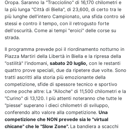
Oropa. Saranno la "Tracciolino" di 16,170 chilometri e
la più lunga "Città di Biella", di 23,600, di certo tra le
più lunghe dell'intero Campionato, una sfida contro sé
stessi e contro il tempo, con il retrogusto forte
dell'oscurità. Come ai tempi "eroici" delle corse su
strada.
Il programma prevede poi il riordinamento notturno in
Piazza Martiri della Libertà in Biella e la ripresa della
"ostilità" l'indomani,
sabato 20 luglio,
con le restanti
quattro prove speciali, due da ripetere due volte. Sono
tratti ascritti alla storia più emozionante della
competizione, sfide di spessore tecnico e sportivo
come poche altre: La "Ailoche" di 11,500 chilometri e la
"Curino" di 13,120. I più attenti noteranno che tutte le
"piesse" superano i dieci chilometri di sviluppo,
conferendo alto valore alla competizione.
Una
competizione che NON prevede sia le "virtual
chicane" che le "Slow Zone".
La bandiera a scacchi