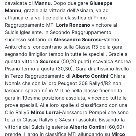
cavalcata di
Mannu
. Dopo due gare
Giuseppe
Mannu
, grazie alla vittoria dell'Asinara, va ad
affiancare la vertice della classifica di Primo
Raggruppamento MTI
Loris Ronzano
vincitore al
Sulcis Iglesiente. In Secondo Raggruppamento
successo solitario di
Alessandro Scurosu
-Valerio
Anitu che si concentrano sulla Classe R3 della gara
segnando ilmiglior tempo in tutte le speciali. Grazie a
questa vittoria
Scurosu
(50,20 punti) scavalca Andrea
Pisano fermo a quota (30,30). Gara di altissimo livello
in Terzo Raggruppamento di
Alberto Contini
-Chiara
Nonnis che con la loro Peugeot 208 Rally4/R2 non
lasciano spazio né in MTI né nella classe finendo la
gara in 19esima posizione assoluta, vincendo tutte le
prove speciali. Alle loro spalle si classificano con una
Clio Rally5
Mirco Lorrai
-Alessandro Pompei che sono
terzi di Classe Rally5 e 34esimi assoluti. Bissando la
vittoria del Sulcis Iglesiente
Alberto Contini
(60,60)
prende il largo in classifica MTI allungando su
Mirco