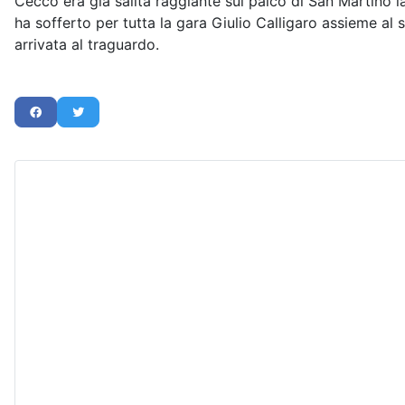
Cecco era già salita raggiante sul palco di San Martino 
ha sofferto per tutta la gara Giulio Calligaro assieme a
arrivata al traguardo.