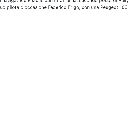
la navigatrice Pistons Janira Chialina, secondo posto di Ra
l suo pilota d'occasione Federico Frigo, con una Peugeot 10