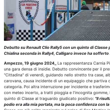
Debutto su Renault Clio Rally5 con un quinto di Classe 
Chialina seconda in Rally4, Calligaro invece ha sofferto
Ampezzo, 19 giugno 2024_
La rappresentanza Carnia Pis
una gara densa di insidie. Debutto convincente per il pr
"Cittadina" di venerdì, guidando nello stretto tra case, 
carovana, causa incidente di un equipaggio che partiva da
categoria. Poi altra interruzione per incidente e trasfer
con meteo incerto, a tratti pioggia e l'incognita gomme, 
quinto di Classe al traguardo giudicato positivo:
"Il risu
podio era alla mia portata, ma la poca confidenza con l