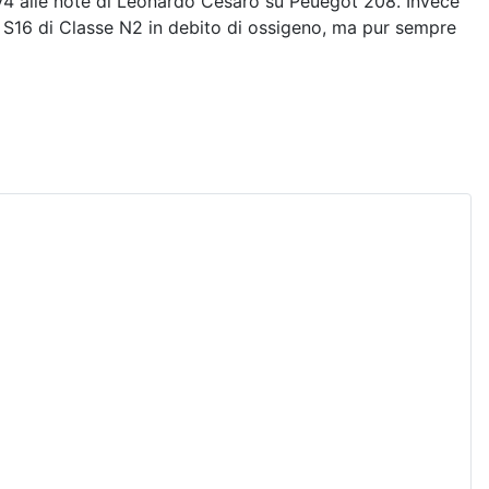
lly4 alle note di Leonardo Cesaro su Peuegot 208. Invece
6 S16 di Classe N2 in debito di ossigeno, ma pur sempre