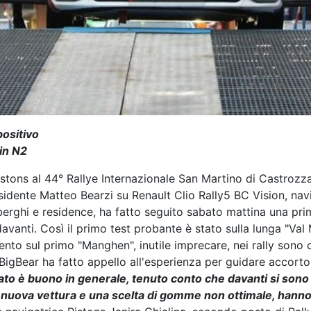
positivo
 in N2
tons al 44° Rallye Internazionale San Martino di Castrozza
esidente Matteo Bearzi su Renault Clio Rally5 BC Vision, na
alberghi e residence, ha fatto seguito sabato mattina una pr
vanti. Così il primo test probante è stato sulla lunga "Val 
imento sul primo "Manghen", inutile imprecare, nei rally so
BigBear ha fatto appello all'esperienza per guidare accorto,
ltato è buono in generale, tenuto conto che davanti si sono pi
a nuova vettura e una scelta di gomme non ottimale, hanno 