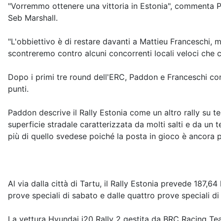
"Vorremmo ottenere una vittoria in Estonia", commenta 
Seb Marshall.
"L'obbiettivo è di restare davanti a Mattieu Franceschi, 
scontreremo contro alcuni concorrenti locali veloci che 
Dopo i primi tre round dell'ERC, Paddon e Franceschi con
punti.
Paddon descrive il Rally Estonia come un altro rally su t
superficie stradale caratterizzata da molti salti e da un
più di quello svedese poiché la posta in gioco è ancora pi
Al via dalla città di Tartu, il Rally Estonia prevede 187,
prove speciali di sabato e dalle quattro prove speciali di
La vettura Hyundai i20 Rally 2 gestita da BRC Racing T