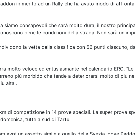
Paddon in merito ad un Rally che ha avuto modo di affront
ma siamo consapevoli che sarà molto dura; il nostro principa
conoscono bene le condizioni della strada. Non sarà un'impr
dividono la vetta della classifica con 56 punti ciascuno, 
erra molto veloce ed entusiasmante nel calendario ERC. "Le d
 terreno più morbido che tende a deteriorarsi molto di più 
ù alta".
64 km di competizione in 14 prove speciali. La super prova sp
 domenica, tutte a sud di Tartu.
eam avrà un assetto simile a quello della Svezia, dove Pa