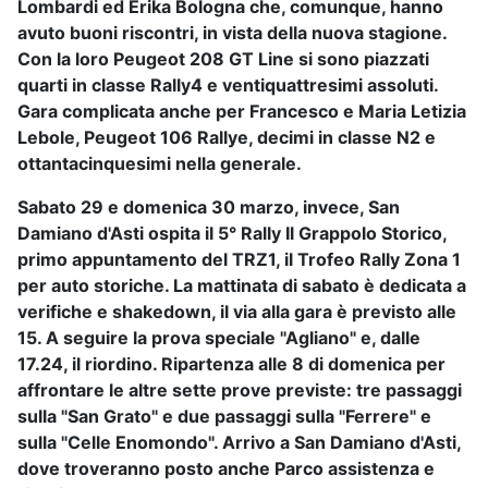
Lombardi
ed
Erika Bologna
che, comunque, hanno
avuto buoni riscontri, in vista della nuova stagione.
Con la loro Peugeot 208 GT Line si sono piazzati
quarti in classe Rally4 e ventiquattresimi assoluti.
Gara complicata anche per
Francesco
e
Maria Letizia
Lebole
, Peugeot 106 Rallye, decimi in classe N2 e
ottantacinquesimi nella generale.
Sabato 29 e domenica 30 marzo, invece,
San
Damiano d'Asti
ospita il
5° Rally Il Grappolo Storico
,
primo appuntamento del
TRZ1
, il Trofeo Rally Zona 1
per auto storiche. La mattinata di sabato è dedicata a
verifiche e shakedown, il via alla gara è previsto alle
15. A seguire la prova speciale "Agliano" e, dalle
17.24, il riordino. Ripartenza alle 8 di domenica per
affrontare le altre sette prove previste: tre passaggi
sulla "San Grato" e due passaggi sulla "Ferrere" e
sulla "Celle Enomondo". Arrivo a San Damiano d'Asti,
dove troveranno posto anche Parco assistenza e