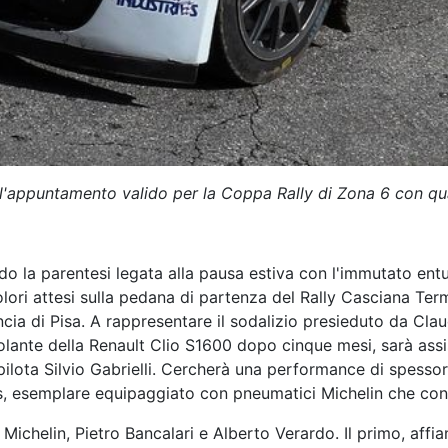
ll'appuntamento valido per la Coppa Rally di Zona 6 con qu
o la parentesi legata alla pausa estiva con l'immutato ent
olori attesi sulla pedana di partenza del Rally Casciana Te
cia di Pisa. A rappresentare il sodalizio presieduto da Cla
volante della Renault Clio S1600 dopo cinque mesi, sarà ass
pilota Silvio Gabrielli. Cercherà una performance di spessor
ams, esemplare equipaggiato con pneumatici Michelin che con
chelin, Pietro Bancalari e Alberto Verardo. Il primo, affia