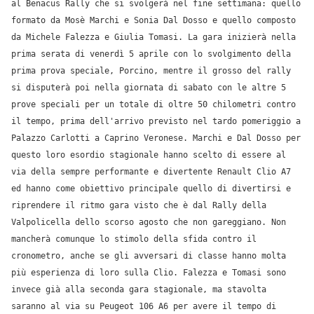
al Benacus Rally che si svolgerà nel fine settimana: quello
formato da Mosè Marchi e Sonia Dal Dosso e quello composto
da Michele Falezza e Giulia Tomasi. La gara inizierà nella
prima serata di venerdì 5 aprile con lo svolgimento della
prima prova speciale, Porcino, mentre il grosso del rally
si disputerà poi nella giornata di sabato con le altre 5
prove speciali per un totale di oltre 50 chilometri contro
il tempo, prima dell'arrivo previsto nel tardo pomeriggio a
Palazzo Carlotti a Caprino Veronese. Marchi e Dal Dosso per
questo loro esordio stagionale hanno scelto di essere al
via della sempre performante e divertente Renault Clio A7
ed hanno come obiettivo principale quello di divertirsi e
riprendere il ritmo gara visto che è dal Rally della
Valpolicella dello scorso agosto che non gareggiano. Non
mancherà comunque lo stimolo della sfida contro il
cronometro, anche se gli avversari di classe hanno molta
più esperienza di loro sulla Clio. Falezza e Tomasi sono
invece già alla seconda gara stagionale, ma stavolta
saranno al via su Peugeot 106 A6 per avere il tempo di