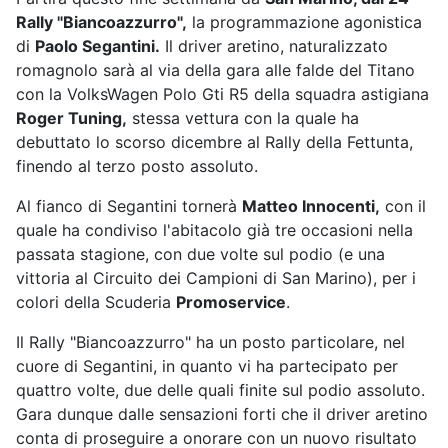
Rally "Biancoazzurro",
la programmazione agonistica
di
Paolo Segantini.
Il driver aretino, naturalizzato
romagnolo sarà al via della gara alle falde del Titano
con la VolksWagen Polo Gti R5 della squadra astigiana
Roger Tuning,
stessa vettura con la quale ha
debuttato lo scorso dicembre al Rally della Fettunta,
finendo al terzo posto assoluto.
Al fianco di Segantini tornerà
Matteo Innocenti,
con il
quale ha condiviso l'abitacolo già tre occasioni nella
passata stagione, con due volte sul podio (e una
vittoria al Circuito dei Campioni di San Marino), per i
colori della Scuderia
Promoservice
.
Il Rally "Biancoazzurro" ha un posto particolare, nel
cuore di Segantini, in quanto vi ha partecipato per
quattro volte, due delle quali finite sul podio assoluto.
Gara dunque dalle sensazioni forti che il driver aretino
conta di proseguire a onorare con un nuovo risultato